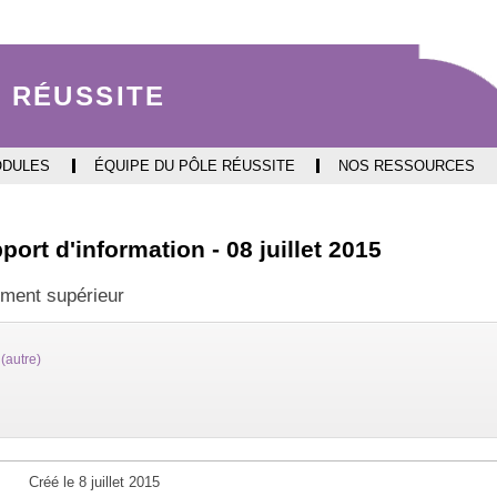
Aller
Navigation
Accès
Connexion
au
directs
contenu
 RÉUSSITE
ODULES
ÉQUIPE DU PÔLE RÉUSSITE
NOS RESSOURCES
ort d'information - 08 juillet 2015
nement supérieur
(autre)
Créé le
8 juillet 2015