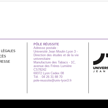
PÔLE RÉUSSITE
Adresse postale :
 LÉGALES
Université Jean Moulin Lyon 3 -
Direction des études et de la vie
CCÈS
universitaire
RESSE
Manufacture des Tabacs - 1C,
avenue des Frères Lumière
CS78242
69372 Lyon Cedex 08
Tél. : 04 26 31 88 70
pole-reussite@univ-lyon3.fr